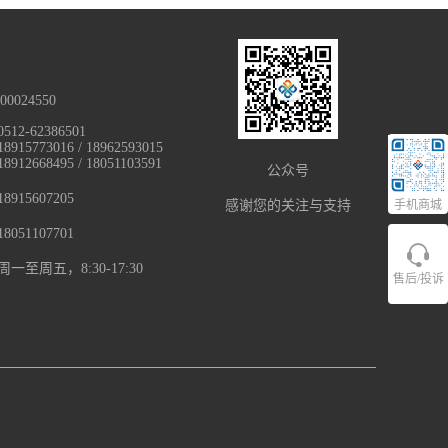
0024550
0512-62386501
18915773016 / 18962593015
18912668495 / 18051103591
公众号
915607205
感谢您的关注与支持
手机商城
051107701
至周五，8:30-17:30
售后/投诉