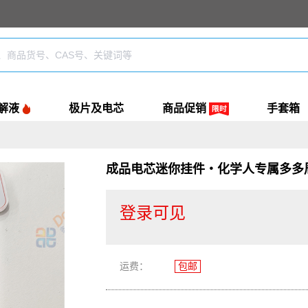
解液
极片及电芯
商品促销
手套箱
成品电芯迷你挂件・化学人专属多多
成品电芯迷你挂件・化学人
登录可见
运费：
包邮