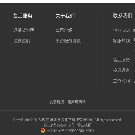
售后服务
关于我们
联系我们
退换货说明
公司介绍
企业 QQ：80
退款说明
平台服务协议
客服热线：
售后服务：18
投诉通道：18
工作时间：周一
友情链接：
喀斯玛商城
CopyRight © 2015-现在 苏州多多化学科技有限公司 All rights reserved.
|
苏ICP备19050450号
营业执照
苏公网安备 32059002004309号