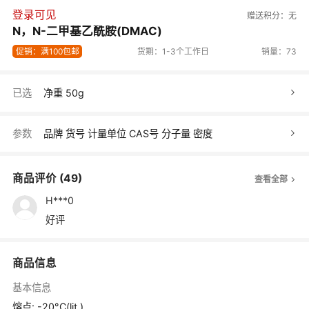
登录可见
赠送积分：
无
N，N-二甲基乙酰胺(DMAC)
促销：满100包邮
货期：1-3个工作日
销量：73
已选
净重 50g
参数
品牌
货号
计量单位
CAS号
分子量
密度
商品评价
(49)
查看全部
H***0
好评
商品信息
基本信息
熔点: -20°C(lit.)