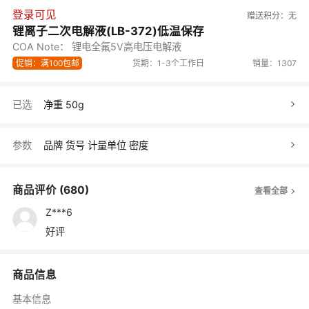
登录可见
赠送积分：
无
锂离子二次电解液(LB-372)低温保存
COA Note： 锂电全氟5V高电压电解液
促销：满100包邮
货期：1-3个工作日
销量：1307
已选
净重 50g
参数
品牌
货号
计量单位
密度
商品评价
(680)
查看全部
Z***6
好评
商品信息
基本信息