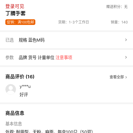
登录可见
赠送积分：
无
丁腈手套
促销：满100包邮
货期：1-3个工作日
销量：140
已选
规格 蓝色M码
参数
品牌
货号
计量单位
注意事项
商品评价
(16)
查看全部
y***u
好评
商品信息
基本信息
外观: 耐用型，无粉，麻面，每盒100只（50双）